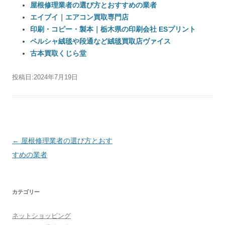
屋根修理業者の選び方とおすすめの業者
エイブイ｜エアコン買取専門店
印刷・コピー・製本｜栃木県の印刷会社 ESプリント
ペルシャ絨毯や段通など絨毯買取店ヴァイス
古本買取くじら堂
投稿日:
2024年7月19日
投稿ナビゲーション
←
屋根修理業者の選び方とおす
すめの業者
カテゴリー
ネットショッピング